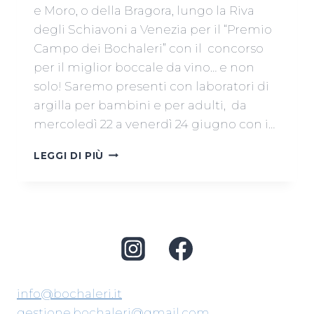
e Moro, o della Bragora, lungo la Riva
degli Schiavoni a Venezia per il “Premio
Campo dei Bochaleri” con il concorso
per il miglior boccale da vino… e non
solo! Saremo presenti con laboratori di
argilla per bambini e per adulti, da
mercoledì 22 a venerdì 24 giugno con i…
PREMIO
LEGGI DI PIÙ
CAMPO
DEI
BOCHALERI:
CONCORSO
MIGLIOR
BOCCALE
DA
VINO
2016
info@bochaleri.it
gestione.bochaleri@gmail.com