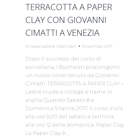
TERRACOTTA A PAPER
CLAY CON GIOVANNI
CIMATTI A VENEZIA
Di
Associazione I Bochaleri
16 Gennaio 2017
Dopo il successo del corso di
porcellana, i Bochaleri propongono
un nuovo corso tenuto da Giovanni
Cimatti: TERRACOTTA A PAPER CLAY –
Lastre crude a collage e trame in
argilla Quando Sabato 8 e
Domenica 9 Aprile 2017. Il corso inizia
alle ore 9,00 del sabato e termina
alle ore 12 della domenica. Paper Clay
La Paper Clay è…