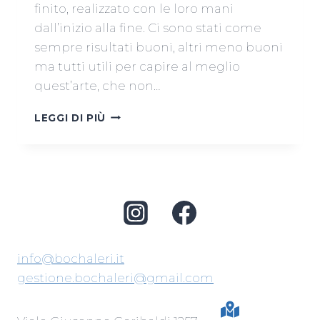
finito, realizzato con le loro mani
dall’inizio alla fine. Ci sono stati come
sempre risultati buoni, altri meno buoni
ma tutti utili per capire al meglio
quest’arte, che non…
RESOCONTO
LEGGI DI PIÙ
CORSO
DI
CERAMICA
APRILE
2016
info@bochaleri.it
gestione.bochaleri@gmail.com