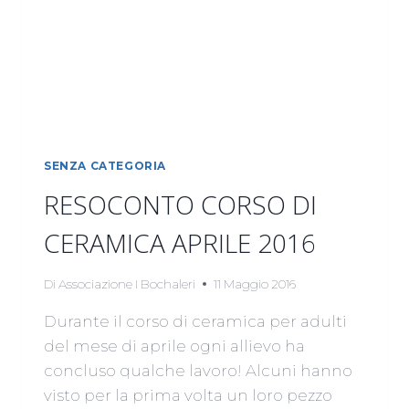
SENZA CATEGORIA
RESOCONTO CORSO DI
CERAMICA APRILE 2016
Di
Associazione I Bochaleri
11 Maggio 2016
Durante il corso di ceramica per adulti
del mese di aprile ogni allievo ha
concluso qualche lavoro! Alcuni hanno
visto per la prima volta un loro pezzo