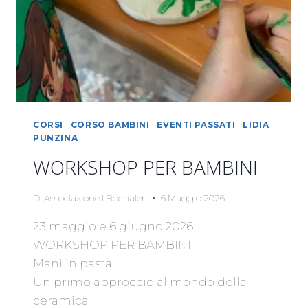
CORSI
|
CORSO BAMBINI
|
EVENTI PASSATI
|
LIDIA
PUNZINA
WORKSHOP PER BAMBINI
Di
Associazione I Bochaleri
6 Maggio 2026
23 maggio e 6 giugno 2026
WORKSHOP PER BAMBINI
Mani in pasta
Un primo approccio al mondo della
ceramica