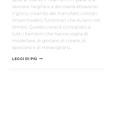
lavorare l’argilla e a decorarla attraverso
il gioco, creando dei manufatti colorati,
impermeabili, funzionali che durano nel
tempo. Questo corso è consigliato a
tutti i bambini che hanno voglia di
modellare, di giocare, di creare, di
sporcarsi e di meravigliarsi…
CORSO
LEGGI DI PIÙ
DI
CERAMICA
PER
BAMBINI
A
VENEZIA