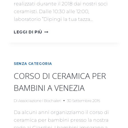
realizzati durante il 2018 dai nostri soci
ceramisti. Dalle 10:30 alle 12:00,
laboratorio “Dipingi la tua tazza…
FESTA
LEGGI DI PIÙ
DI
NATALE
2018
SENZA CATEGORIA
CORSO DI CERAMICA PER
BAMBINI A VENEZIA
Di
Associazione I Bochaleri
30 Settembre 2016
Da alcuni anni organizziamo il corso di
ceramica per bambini presso la nostra
sede ai Giardini. I bambini imparano a