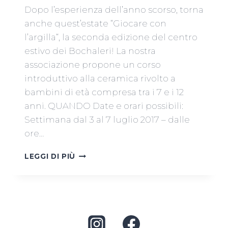
Dopo l’esperienza dell’anno scorso, torna
anche quest’estate “Giocare con
l’argilla“, la seconda edizione del centro
estivo dei Bochaleri! La nostra
associazione propone un corso
introduttivo alla ceramica rivolto a
bambini di età compresa tra i 7 e i 12
anni. QUANDO Date e orari possibili:
Settimana dal 3 al 7 luglio 2017 – dalle
ore…
CENTRO
LEGGI DI PIÙ
ESTIVO
2017
–
GIOCARE
CON
L’ARGILLA