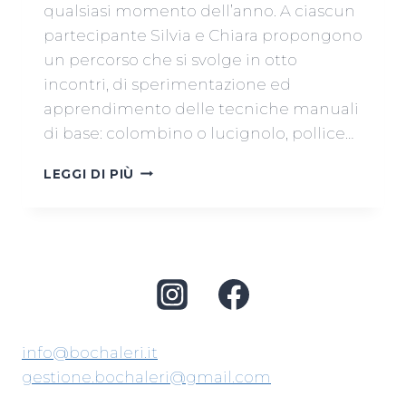
qualsiasi momento dell’anno. A ciascun
partecipante Silvia e Chiara propongono
un percorso che si svolge in otto
incontri, di sperimentazione ed
apprendimento delle tecniche manuali
di base: colombino o lucignolo, pollice…
CORSO
LEGGI DI PIÙ
BASE
DI
CERAMICA
PER
ADULTI
A
VENEZIA
info@bochaleri.it
gestione.bochaleri@gmail.com