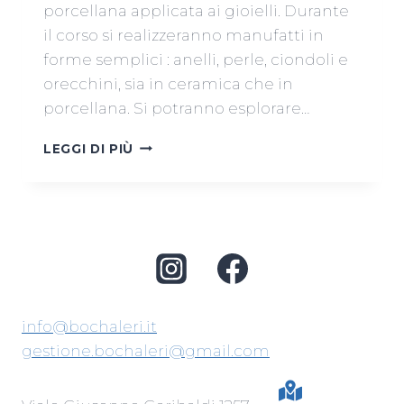
porcellana applicata ai gioielli. Durante
il corso si realizzeranno manufatti in
forme semplici : anelli, perle, ciondoli e
orecchini, sia in ceramica che in
porcellana. Si potranno esplorare…
CORSO
LEGGI DI PIÙ
DI
GIOIELLI
IN
CERAMICA
E
PORCELLANA
info@bochaleri.it
gestione.bochaleri@gmail.com