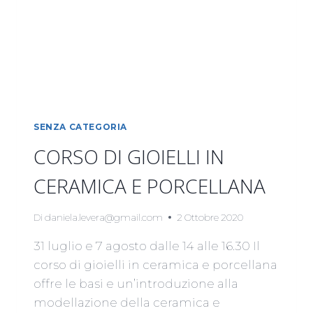
SENZA CATEGORIA
CORSO DI GIOIELLI IN
CERAMICA E PORCELLANA
Di
daniela.levera@gmail.com
2 Ottobre 2020
31 luglio e 7 agosto dalle 14 alle 16.30 Il
corso di gioielli in ceramica e porcellana
offre le basi e un’introduzione alla
modellazione della ceramica e