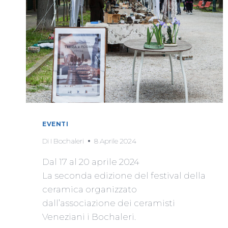
EVENTI
Di
I Bochaleri
8 Aprile 2024
Dal 17 al 20 aprile 2024
La seconda edizione del festival della
ceramica organizzato
dall’associazione dei ceramisti
Veneziani i Bochaleri.