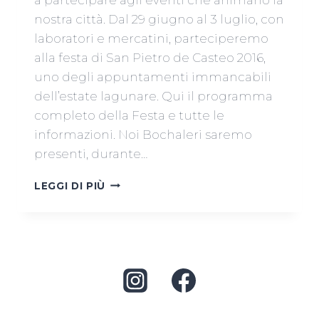
nostra città. Dal 29 giugno al 3 luglio, con
laboratori e mercatini, parteciperemo
alla festa di San Pietro de Casteo 2016,
uno degli appuntamenti immancabili
dell’estate lagunare. Qui il programma
completo della Festa e tutte le
informazioni. Noi Bochaleri saremo
presenti, durante…
LABORATORI
LEGGI DI PIÙ
DI
CERAMICA
ALLA
FESTA
DI
SAN
PIERO
DE
CASTEO