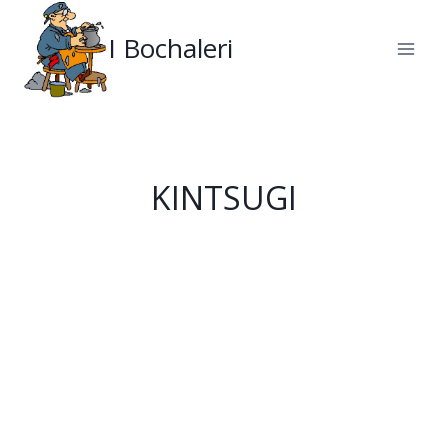
Salta
al
I Bochaleri
contenuto
KINTSUGI