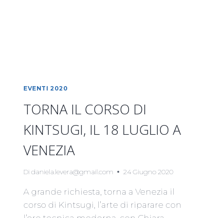
EVENTI 2020
TORNA IL CORSO DI
KINTSUGI, IL 18 LUGLIO A
VENEZIA
Di
daniela.levera@gmail.com
24 Giugno 2020
A grande richiesta, torna a Venezia il
corso di Kintsugi, l’arte di riparare con
l’oro tecnica moderna, con Chiara