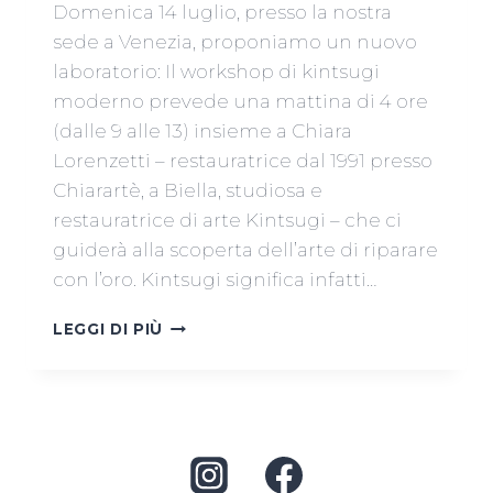
Domenica 14 luglio, presso la nostra
sede a Venezia, proponiamo un nuovo
laboratorio: Il workshop di kintsugi
moderno prevede una mattina di 4 ore
(dalle 9 alle 13) insieme a Chiara
Lorenzetti – restauratrice dal 1991 presso
Chiarartè, a Biella, studiosa e
restauratrice di arte Kintsugi – che ci
guiderà alla scoperta dell’arte di riparare
con l’oro. Kintsugi significa infatti…
WORKSHOP
LEGGI DI PIÙ
DI
KINTSUGI
MODERNO
A
VENEZIA,
CON
CHIARA