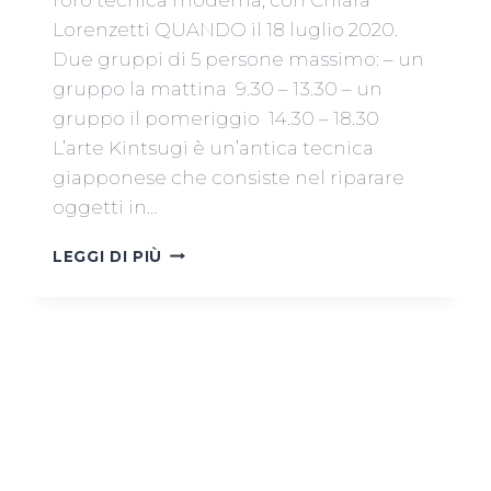
Lorenzetti QUANDO il 18 luglio 2020.
Due gruppi di 5 persone massimo: – un
gruppo la mattina 9.30 – 13.30 – un
gruppo il pomeriggio 14.30 – 18.30
L’arte Kintsugi è un’antica tecnica
giapponese che consiste nel riparare
oggetti in…
TORNA
LEGGI DI PIÙ
IL
CORSO
DI
KINTSUGI,
IL
18
LUGLIO
A
VENEZIA