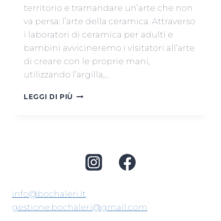
territorio e tramandare un’arte che non
va persa: l’arte della ceramica. Attraverso
i laboratori di ceramica per adulti e
bambini avvicineremo i visitatori all’arte
di creare con le proprie mani,
utilizzando l’argilla,…
I
LEGGI DI PIÙ
BOCHALERI
AL
FESTIVAL
DELLE
ARTI
GIUDECCA
–
FUNAMBOLI
2015
info@bochaleri.it
11-
gestione.bochaleri@gmail.com
13
SETT.