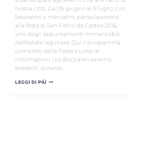
nostra città. Dal 29 giugno al 3 luglio, con
laboratori e mercatini, parteciperemo
alla festa di San Pietro de Casteo 2016,
uno degli appuntamenti immancabili
dell’estate lagunare. Qui il programma
completo della Festa e tutte le
informazioni. Noi Bochaleri saremo
presenti, durante…
LABORATORI
LEGGI DI PIÙ
DI
CERAMICA
ALLA
FESTA
DI
SAN
PIERO
DE
CASTEO