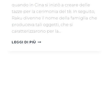
quando in Cina si iniziò a creare delle
tazze per la cerimonia del tè. In seguito,
Raku divenne il nome della famiglia che
produceva tali oggetti, che si
caratterizzarono per la…
WORKSHOP
LEGGI DI PIÙ
RAKU
GIUGNO
2016