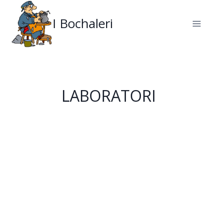
Salta
al
I Bochaleri
contenuto
LABORATORI