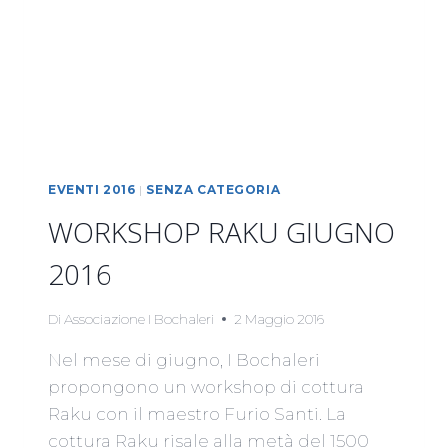
2016
EVENTI 2016
|
SENZA CATEGORIA
WORKSHOP RAKU GIUGNO
2016
Di
Associazione I Bochaleri
2 Maggio 2016
Nel mese di giugno, I Bochaleri
propongono un workshop di cottura
Raku con il maestro Furio Santi. La
cottura Raku risale alla metà del 1500