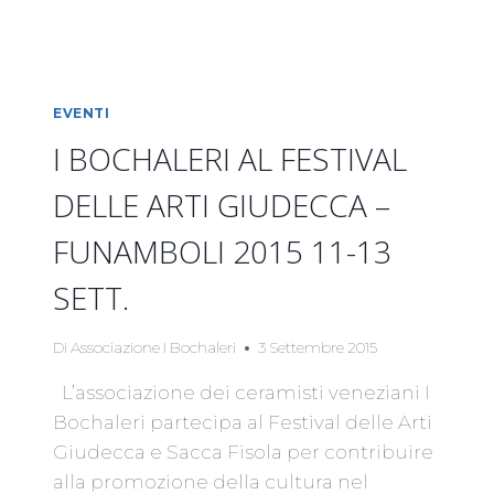
EVENTI
I BOCHALERI AL FESTIVAL
DELLE ARTI GIUDECCA –
FUNAMBOLI 2015 11-13
SETT.
Di
Associazione I Bochaleri
3 Settembre 2015
L’associazione dei ceramisti veneziani I
Bochaleri partecipa al Festival delle Arti
Giudecca e Sacca Fisola per contribuire
alla promozione della cultura nel