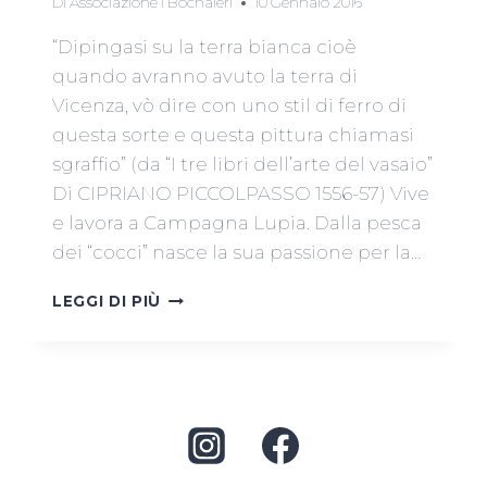
Di
Associazione I Bochaleri
10 Gennaio 2016
“Dipingasi su la terra bianca cioè
quando avranno avuto la terra di
Vicenza, vò dire con uno stil di ferro di
questa sorte e questa pittura chiamasi
sgraffio” (da “I tre libri dell’arte del vasaio”
Di CIPRIANO PICCOLPASSO 1556-57) Vive
e lavora a Campagna Lupia. Dalla pesca
dei “cocci” nasce la sua passione per la…
LUDOVICO
LEGGI DI PIÙ
ANTONINI