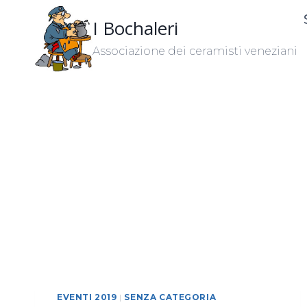
Salta
I Bochaleri
al
contenuto
Associazione dei ceramisti veneziani
EVENTI 2019
|
SENZA CATEGORIA