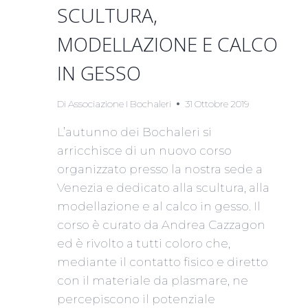
SCULTURA,
MODELLAZIONE E CALCO
IN GESSO
Di
Associazione I Bochaleri
31 Ottobre 2019
L’autunno dei Bochaleri si
arricchisce di un nuovo corso
organizzato presso la nostra sede a
Venezia e dedicato alla scultura, alla
modellazione e al calco in gesso. Il
corso è curato da Andrea Cazzagon
ed è rivolto a tutti coloro che,
mediante il contatto fisico e diretto
con il materiale da plasmare, ne
percepiscono il potenziale