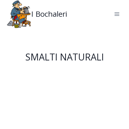
Salta
al
I Bochaleri
contenuto
SMALTI NATURALI