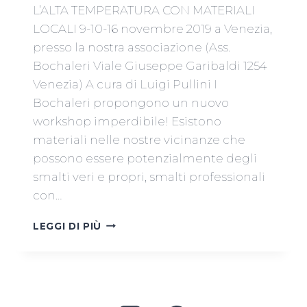
L’ALTA TEMPERATURA CON MATERIALI
LOCALI 9-10-16 novembre 2019 a Venezia,
presso la nostra associazione (Ass.
Bochaleri Viale Giuseppe Garibaldi 1254
Venezia) A cura di Luigi Pullini I
Bochaleri propongono un nuovo
workshop imperdibile! Esistono
materiali nelle nostre vicinanze che
possono essere potenzialmente degli
smalti veri e propri, smalti professionali
con…
CORSO
LEGGI DI PIÙ
DI
PREPARAZIONE
SMALTI
PER
L’ALTA