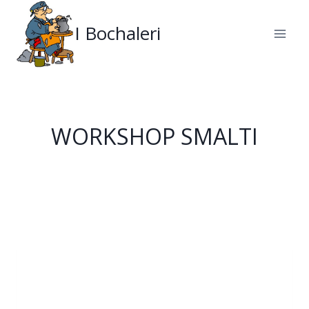
Salta
al
I Bochaleri
contenuto
WORKSHOP SMALTI