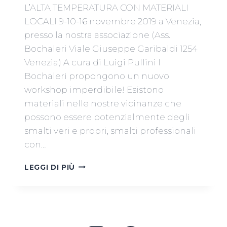
L’ALTA TEMPERATURA CON MATERIALI
LOCALI 9-10-16 novembre 2019 a Venezia,
presso la nostra associazione (Ass.
Bochaleri Viale Giuseppe Garibaldi 1254
Venezia) A cura di Luigi Pullini I
Bochaleri propongono un nuovo
workshop imperdibile! Esistono
materiali nelle nostre vicinanze che
possono essere potenzialmente degli
smalti veri e propri, smalti professionali
con…
CORSO
LEGGI DI PIÙ
DI
PREPARAZIONE
SMALTI
PER
L’ALTA