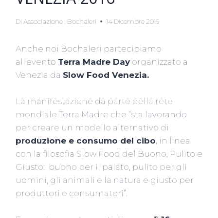
Di
Associazione I Bochaleri
14 Dicembre 2016
Anche noi Bochaleri partecipiamo
all’evento
Terra Madre Day
organizzato a
Venezia da
Slow Food Venezia.
La manifestazione da parte della rete
mondiale Terra Madre che “sta lavorando
per creare un modello alternativo di
produzione e consumo del cibo
, in linea
con la filosofia Slow Food del Buono, Pulito e
Giusto: buono per il palato, pulito per gli
uomini, gli animali e la natura e giusto per
produttori e consumatori”.