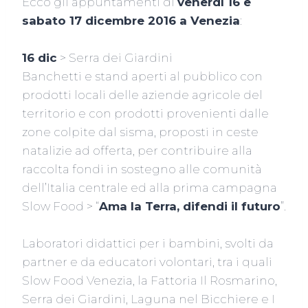
Ecco gli appuntamenti di
venerdì 16 e
sabato 17 dicembre 2016 a Venezia
:
16 dic
> Serra dei Giardini
Banchetti e stand aperti al pubblico con
prodotti locali delle aziende agricole del
territorio e con prodotti provenienti dalle
zone colpite dal sisma, proposti in ceste
natalizie ad offerta, per contribuire alla
raccolta fondi in sostegno alle comunità
dell’Italia centrale ed alla prima campagna
Slow Food > “
Ama la Terra, difendi il futuro
”.
Laboratori didattici per i bambini, svolti da
partner e da educatori volontari, tra i quali
Slow Food Venezia, la Fattoria Il Rosmarino,
Serra dei Giardini, Laguna nel Bicchiere e I