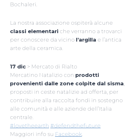
Bochaleri.
La nostra associazione ospiterà alcune
classi elementari
che verranno a trovarci
per conoscere da vicino
l’argilla
e l’antica
arte della ceramica.
17 dic
> Mercato di Rialto
Mercatino Natalizio con
prodotti
provenienti dalle zone colpite dal sisma
,
proposti in ceste natalizie ad offerta, per
contribuire alla raccolta fondi in sostegno
alle comunità e alle aziende dell’Italia
centrale.
#lovetheearth
#defendthefuture
Maggiori info su
Facebook
.