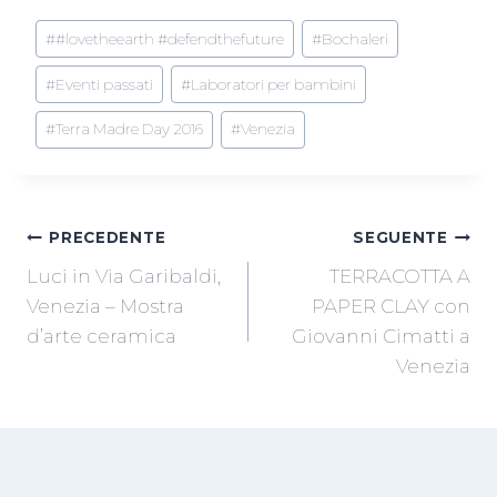
Tag
#
#lovetheearth #defendthefuture
#
Bochaleri
articolo:
#
Eventi passati
#
Laboratori per bambini
#
Terra Madre Day 2016
#
Venezia
NAVIGAZIONE
PRECEDENTE
SEGUENTE
Luci in Via Garibaldi,
TERRACOTTA A
ARTICOLI
Venezia – Mostra
PAPER CLAY con
d’arte ceramica
Giovanni Cimatti a
Venezia