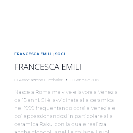
FRANCESCA EMILI
|
SOCI
FRANCESCA EMILI
Di
Associazione I Bochaleri
10 Gennaio 2016
Nasce a Roma ma vive e lavora a Venezia
da 15 anni. Si è avvicinata alla ceramica
nel 1999 frequentando corsi a Venezia e
poi appassionandosi in particolare alla
ceramica Raku, con la quale realizza
anche ciondoli, anelli e collane. I suoi