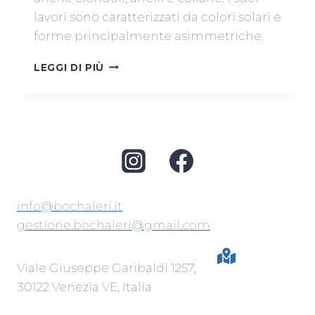
lavori sono caratterizzati da colori solari e
forme principalmente asimmetriche.
FRANCESCA
LEGGI DI PIÙ
EMILI
info@bochaleri.it
gestione.bochaleri@gmail.com
Viale Giuseppe Garibaldi 1257,
30122 Venezia VE, Italia