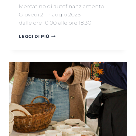
Mercatino di autofinanziamento
Giovedì 21 maggio 2026
dalle ore 10:00 alle ore 18:30
MERCATINO
LEGGI DI PIÙ
AUTOFINANZIAMENTO
21
MAGGIO
2026