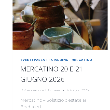
EVENTI PASSATI
|
GIARDINO
|
MERCATINO
MERCATINO 20 E 21
GIUGNO 2026
Di
Associazione I Bochaleri
3 Giugno 2026
Mercatino – Solstizio d’estate ai
Bochaleri