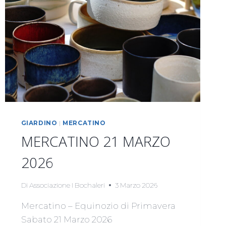
GIARDINO
|
MERCATINO
MERCATINO 21 MARZO
2026
Di
Associazione I Bochaleri
3 Marzo 2026
Mercatino – Equinozio di Primavera
Sabato 21 Marzo 2026