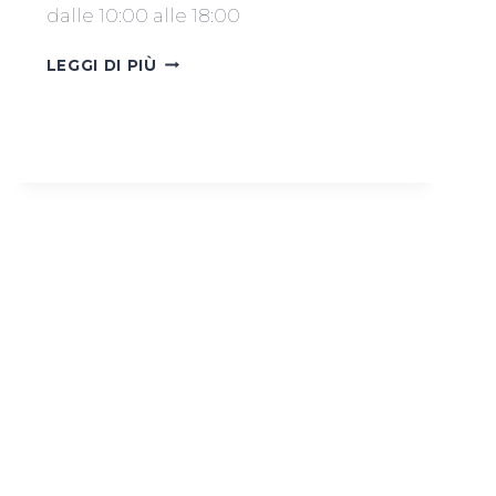
dalle 10:00 alle 18:00
MERCATINO
LEGGI DI PIÙ
21
MARZO
2026