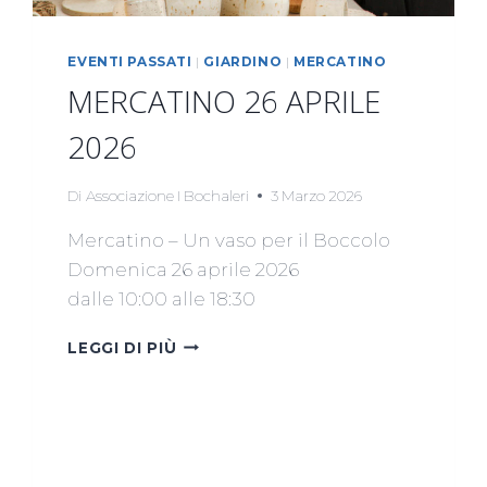
EVENTI PASSATI
|
GIARDINO
|
MERCATINO
MERCATINO 26 APRILE
2026
Di
Associazione I Bochaleri
3 Marzo 2026
Mercatino – Un vaso per il Boccolo
Domenica 26 aprile 2026
dalle 10:00 alle 18:30
MERCATINO
LEGGI DI PIÙ
26
APRILE
2026