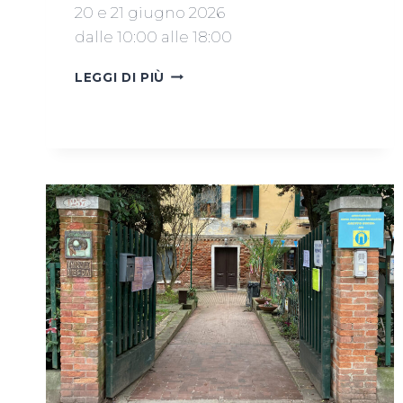
20 e 21 giugno 2026
dalle 10:00 alle 18:00
MERCATINO
LEGGI DI PIÙ
20
E
21
GIUGNO
2026