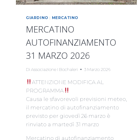
GIARDINO
|
MERCATINO
MERCATINO
AUTOFINANZIAMENTO
31 MARZO 2026
Di
Associazione I Bochaleri
3 Marzo 2026
ATTENZIONE MODIFICA AL
PROGRAMMA
Causa le sfavorevoli previsioni meteo,
il mercatino di autofinanziamento
previsto per giovedì 26 marzo è
rinviato a martedì 31 marzo
Mercatino di autofinanziamento