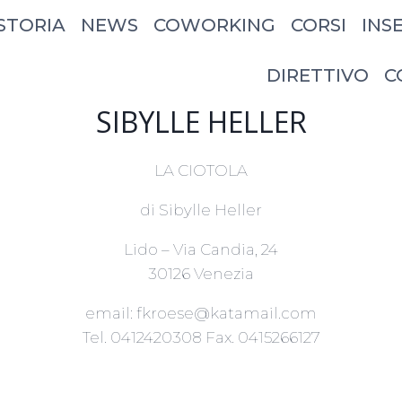
STORIA
NEWS
COWORKING
CORSI
INS
DIRETTIVO
C
SIBYLLE HELLER
LA CIOTOLA
di Sibylle Heller
Lido – Via Candia, 24
30126 Venezia
email: fkroese@katamail.com
Tel. 0412420308 Fax. 0415266127