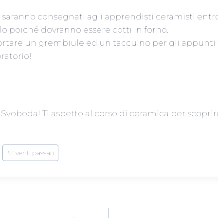
i saranno consegnati agli apprendisti ceramisti ent
clo poiché dovranno essere cotti in forno.
portare un grembiule ed un taccuino per gli appunti tu
ratorio!
Svoboda! Ti aspetto al corso di ceramica per scoprir
#
Eventi passati
E