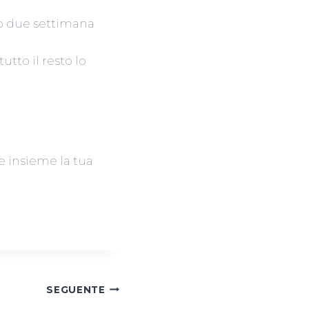
ro due settimana
tto il resto lo
e insieme la tua
SEGUENTE