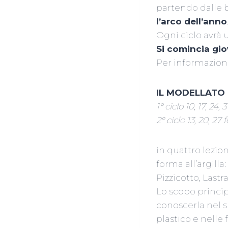
partendo dalle b
l’arco dell’anno
Ogni ciclo avrà u
Si comincia gio
Per informazioni 
IL MODELLATO
1° ciclo 10, 17, 24,
2° ciclo 13, 20, 2
in quattro lezio
forma all’argilla:
Pizzicotto, Las
Lo scopo principa
conoscerla nel s
plastico e nelle 