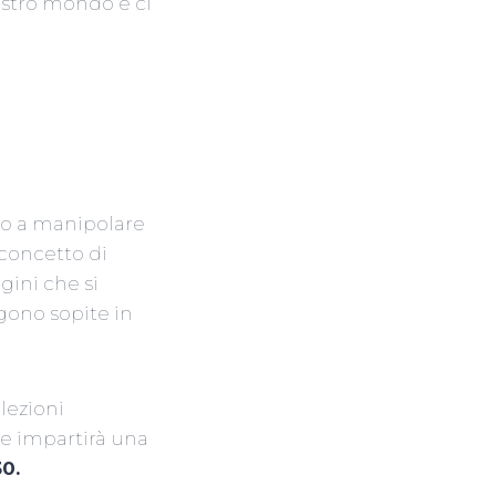
nostro mondo e ci
no a manipolare
 concetto di
gini che si
gono sopite in
 lezioni
te impartirà una
30.