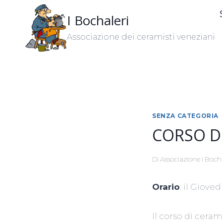
Salta
I Bochaleri
al
contenuto
Associazione dei ceramisti veneziani
SENZA CATEGORIA
CORSO D
Di
Associazione I Boch
Orario
: il Gioved
Il corso di ceram