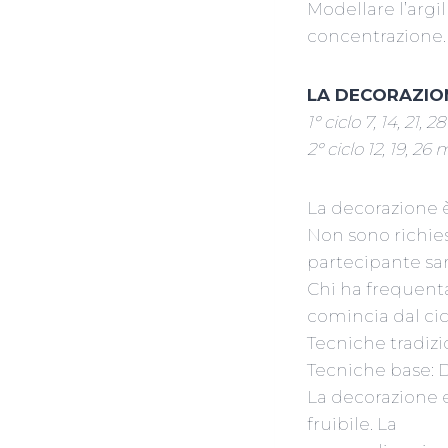
Modellare l’argi
concentrazione.
LA DECORAZIO
1° ciclo 7, 14, 21,
2° ciclo 12, 19, 26
La decorazione è
Non sono richies
partecipante sarà
Chi ha frequenta
comincia dal cic
Tecniche tradizio
Tecniche base: D
La decorazione 
fruibile. La