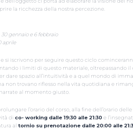
e dell’oggetto ci porta ad elaborare la visione del 
rire la ricchezza della nostra percezione.
23, 30 gennaio e 6 febbraio
30 aprile
he si iscrivono per seguire questo ciclo cominceran
entando i limiti di questo materiale, oltrepassando il
er dare spazio all’intuitività e a quel mondo di imma
 non trovano riflesso nella vita quotidiana e riman
 narrate al momento giusto.
rolungare l’orario del corso, alla fine dell’orario delle
vità di
co- working dalle 19:30 alle 21:30
e l’insegna
atura al
tornio su prenotazione dalle 20:00 alle 21: