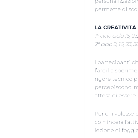
personalizzazion
permette di scop
LA CREATIVITÀ
1° ciclo ciclo 16, 
2° ciclo 9, 16, 23, 
I partecipanti c
l’argilla sperim
rigore tecnico p
percepiscono, ma
attesa di essere
Per chi volesse p
comincerà l’atti
lezione di foggi