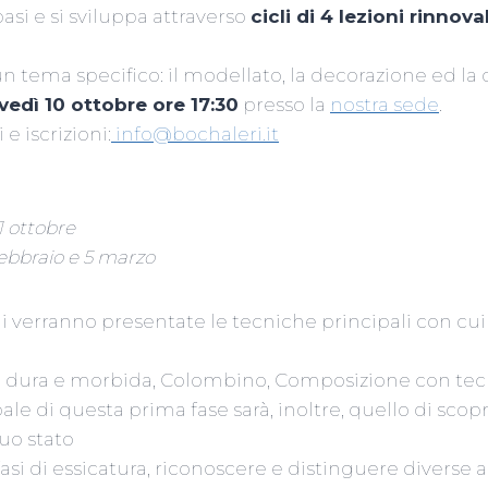
asi e si sviluppa attraverso
cicli di 4 lezioni rinnova
.
n tema specifico: il modellato, la decorazione ed la c
vedì 10 ottobre ore 17:30
presso la
nostra sede
.
e iscrizioni:
info@bochaleri.it
 31 ottobre
7 febbraio e 5 marzo
ni verranno presentate le tecniche principali con cui 
tra dura e morbida, Colombino, Composizione con tec
le di questa prima fase sarà, inoltre, quello di scopri
uo stato
fasi di essicatura, riconoscere e distinguere diverse ar