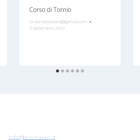
Corso di Tornio
Di
daniela.levera@gmail.com
9 Settembre 2020
info@bochaleri.it