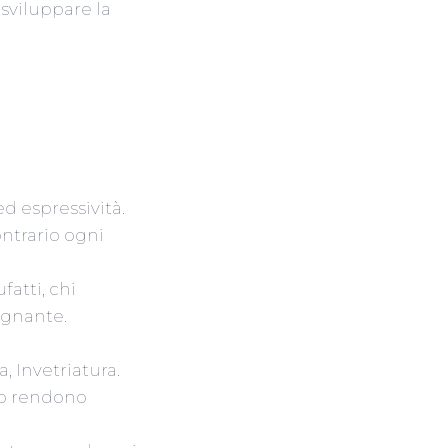
 sviluppare la
d espressività.
ontrario ogni
fatti, chi
egnante.
, Invetriatura.
lo rendono