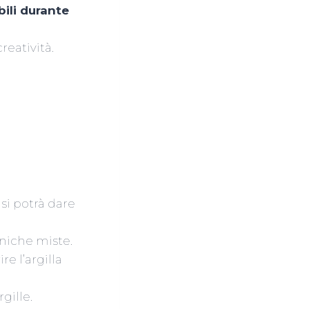
bili durante
reatività.
si potrà dare
niche miste.
re l’argilla
gille.