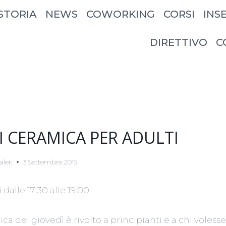
STORIA
NEWS
COWORKING
CORSI
INS
DIRETTIVO
C
I CERAMICA PER ADULTI
aleri
3 Settembre 2019
i dalle 17:30 alle 19:00
ica del giovedì è rivolto a principianti e a chi voles