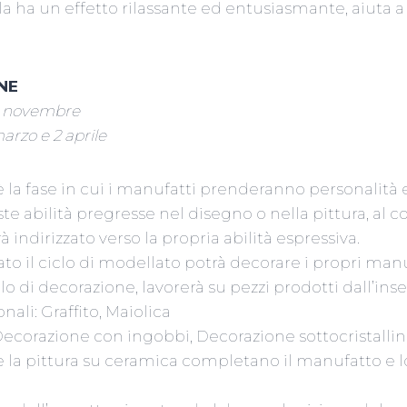
lla ha un effetto rilassante ed entusiasmante, aiuta a
NE
 28 novembre
 marzo e 2 aprile
 la fase in cui i manufatti prenderanno personalità e
te abilità pregresse nel disegno o nella pittura, al c
 indirizzato verso la propria abilità espressiva.
to il ciclo di modellato potrà decorare i propri manu
lo di decorazione, lavorerà su pezzi prodotti dall’ins
nali: Graffito, Maiolica
ecorazione con ingobbi, Decorazione sottocristallina
e la pittura su ceramica completano il manufatto e 