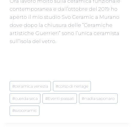
Ora lavoro molto sulla ceramica funzionale
contemporanea e dall’ottobre del 2019 ho
aperto il mio studio Svo Ceramic a Murano
dove dopo la chiusura delle “Ceramiche
artistiche Guerrieri” sono l’unica ceramista
sull’isola del vetro.
Tag
#
ceramica venezia
#
corso di neriage
articolo:
#
cuerda seca
#
Eventi passati
#
nadia saponaro
#
svoceramic