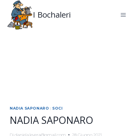
Salta
al
I Bochaleri
contenuto
NADIA SAPONARO
|
SOCI
NADIA SAPONARO
Di
daniela.levera@gmail.com
28 Giugno 2021