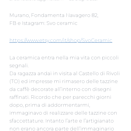
Murano, Fondamenta Navagero 82,
FB e Istagram: Svo ceramic
https://www.etsy.com/it/shop/SvoCeramic
La ceramica entra nella mia vita con piccoli
segnali.
Da ragazza andai in visita al Castello di Rivoli
(TO) ed impresse mi rimasero delle tazzine
da caffè decorate all’interno con disegni
raffinati. Ricordo che per parecchi giorni
dopo, prima di addormentarmi,
immaginavo di realizzare delle tazzine con
sfaccettature. Intanto l’arte e l’artigianato
non erano ancora parte dell’immaginario