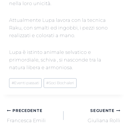
nella loro unicità.
Attualmente Lupa lavora con la tecnica
Raku, con smalti ed ingobbi, i pezzi sono
realizzati e colorati a mano.
Lupa è istinto animale selvatico e
primordiale, schiva , si nasconde tra la
natura libera e armoniosa.
Tag
#
Eventi passati
#
Soci Bochaleri
articolo:
NAVIGAZIONE
PRECEDENTE
SEGUENTE
Francesca Emili
Giuliana Rolli
ARTICOLI