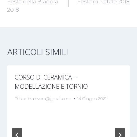
Festa della Bragora
Festa di Natale 2018
ARTICOLI
2018
ARTICOLI SIMILI
CORSO DI CERAMICA –
MODELLAZIONE E TORNIO
Di
daniela.levera@gmail.com
14 Giugno 2021