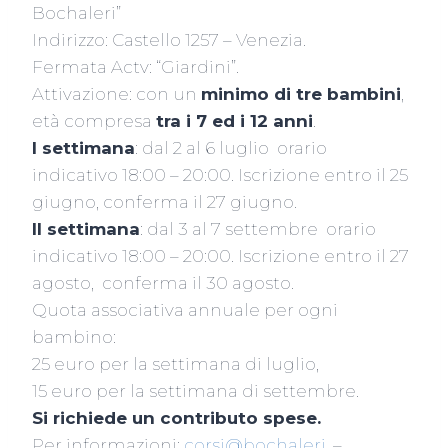
Bochaleri”
Indirizzo: Castello 1257 – Venezia.
Fermata Actv: “Giardini”.
Attivazione: con un
minimo di tre bambini
,
età compresa
tra i 7 ed i 12 anni
.
I settimana
: dal 2 al 6 luglio orario
indicativo 18:00 – 20:00. Iscrizione entro il 25
giugno, conferma il 27 giugno.
II settimana
: dal 3 al 7 settembre orario
indicativo 18:00 – 20:00. Iscrizione entro il 27
agosto, conferma il 30 agosto.
Quota associativa annuale per ogni
bambino:
25 euro per la settimana di luglio,
15 euro per la settimana di settembre.
Si richiede un contributo spese.
Per informazioni:
corsi@bochaleri.
–