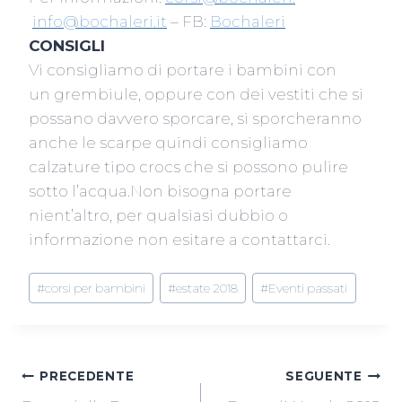
info@bochaleri.it
– FB:
Bochaleri
CONSIGLI
Vi consigliamo di portare i bambini con
un grembiule, oppure con dei vestiti che si
possano davvero sporcare, si sporcheranno
anche le scarpe quindi consigliamo
calzature tipo crocs che si possono pulire
sotto l’acqua.Non bisogna portare
nient’altro, per qualsiasi dubbio o
informazione non esitare a contattarci.
Tag
#
corsi per bambini
#
estate 2018
#
Eventi passati
articolo:
NAVIGAZIONE
PRECEDENTE
SEGUENTE