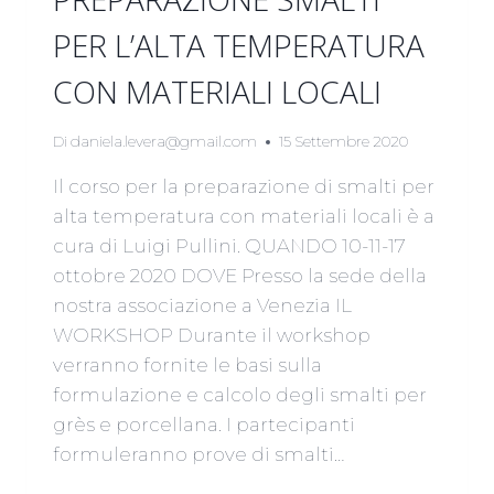
PER L’ALTA TEMPERATURA
CON MATERIALI LOCALI
Di
daniela.levera@gmail.com
15 Settembre 2020
Il corso per la preparazione di smalti per
alta temperatura con materiali locali è a
cura di Luigi Pullini. QUANDO 10-11-17
ottobre 2020 DOVE Presso la sede della
nostra associazione a Venezia IL
WORKSHOP Durante il workshop
verranno fornite le basi sulla
formulazione e calcolo degli smalti per
grès e porcellana. I partecipanti
formuleranno prove di smalti…