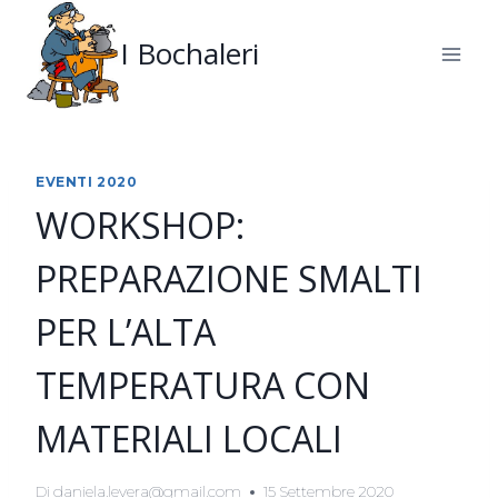
Salta
al
I Bochaleri
contenuto
EVENTI 2020
WORKSHOP:
PREPARAZIONE SMALTI
PER L’ALTA
TEMPERATURA CON
MATERIALI LOCALI
Di
daniela.levera@gmail.com
15 Settembre 2020