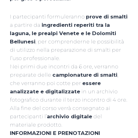
I partecipanti formuleranno
prove di smalti
a partire da
ingredienti reperiti tra la
laguna, le prealpi Venete e le Dolomiti
Bellunesi
, per comprenderne le possibilità
di utilizzo nella preparazione di smalti per
l’uso professionale.
Nei primi due incontri da 6 ore, verranno
preparate delle
campionature di smalti
,
che verranno poi cotte per
essere
analizzate e digitalizzate
in un archivio
fotografico durante il terzo incontro di 4 ore.
Alla fine del corso verrà consegnato ai
partecipanti l’
archivio digitale
del
materiale prodotto.
INFORMAZIONI E PRENOTAZIONI