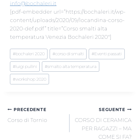
info@bochaleri.it
[pdf-embedder url=”https://bochaleri.it/wp-
content/uploads/2020/09/locandina-corso-
2020-def.pdf” title=”Corso smalti alta
temperatura Venezia Bochaleri 2020″]
Tag
#
bochaleri 2020
#
corso di smalti
#
Eventi passati
articolo:
#
luigi pullini
#
smalto alta temperatura
#
workshop 2020
NAVIGAZIONE
PRECEDENTE
SEGUENTE
Corso di Tornio
CORSO DI CERAMICA
ARTICOLI
PER RAGAZZI – MA
COME SI FA?