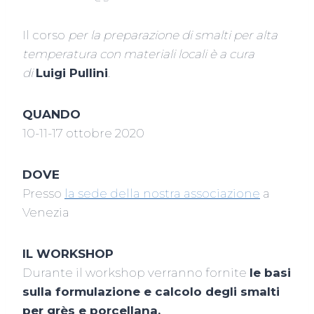
Il corso
per la preparazione di smalti per alta
temperatura con materiali locali è a cura
di
Luigi Pullini
.
QUANDO
10-11-17 ottobre 2020
DOVE
Presso
la sede della nostra associazione
a
Venezia
IL WORKSHOP
Durante il workshop verranno fornite
le basi
sulla formulazione e calcolo degli smalti
per grès e porcellana.