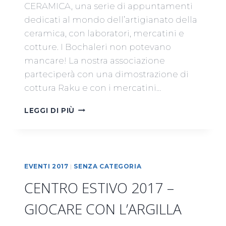
CERAMICA, una serie di appuntamenti
dedicati al mondo dell’artigianato della
ceramica, con laboratori, mercatini e
cotture. I Bochaleri non potevano
mancare! La nostra associazione
parteciperà con una dimostrazione di
cottura Raku e con i mercatini…
I°
LEGGI DI PIÙ
CUCU
FESTIVAL
DELLA
CERAMICA
EVENTI 2017
|
SENZA CATEGORIA
CENTRO ESTIVO 2017 –
GIOCARE CON L’ARGILLA