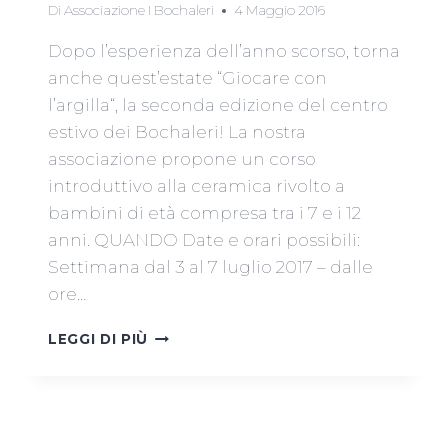
Di
Associazione I Bochaleri
4 Maggio 2016
Dopo l’esperienza dell’anno scorso, torna
anche quest’estate “Giocare con
l’argilla“, la seconda edizione del centro
estivo dei Bochaleri! La nostra
associazione propone un corso
introduttivo alla ceramica rivolto a
bambini di età compresa tra i 7 e i 12
anni. QUANDO Date e orari possibili:
Settimana dal 3 al 7 luglio 2017 – dalle
ore…
CENTRO
LEGGI DI PIÙ
ESTIVO
2017
–
GIOCARE
CON