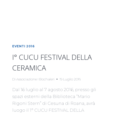
EVENTI 2016
I° CUCU FESTIVAL DELLA
CERAMICA
Di
Associazione I Bochaleri
19 Luglio 2016
Dal 16 luglio al 7 agosto 2016, presso gli
spazi esterni della Biblioteca “Mario
Rigoni Stern” di Cesuna di Roana, avrà
luogo il 1° CUCU FESTIVAL DELLA