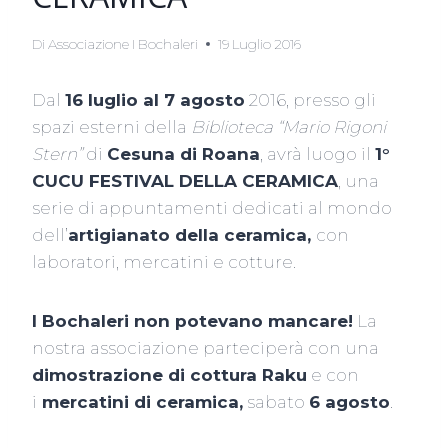
Di
Associazione I Bochaleri
19 Luglio 2016
Dal
16 luglio al 7 agosto
2016, presso gli
spazi esterni della
Biblioteca “Mario Rigoni
Stern”
di
Cesuna di Roana
, avrà luogo il
1°
CUCU FESTIVAL DELLA CERAMICA
, una
serie di appuntamenti dedicati al mondo
dell’
artigianato della ceramica,
con
laboratori, mercatini e cotture.
I Bochaleri non potevano mancare!
La
nostra associazione parteciperà con una
dimostrazione di cottura Raku
e con
i
mercatini di ceramica,
sabato
6 agosto
.