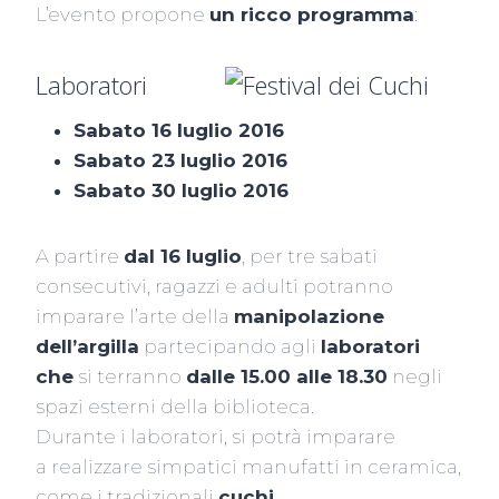
L’evento propone
un ricco programma
:
Laboratori
Sabato 16 luglio 2016
Sabato 23 luglio 2016
Sabato 30 luglio 2016
A partire
dal 16 luglio
, per tre sabati
consecutivi, ragazzi e adulti potranno
imparare l’arte della
manipolazione
dell’argilla
partecipando agli
laboratori
che
si terranno
dalle 15.00 alle 18.30
negli
spazi esterni della biblioteca.
Durante i laboratori, si potrà imparare
a realizzare simpatici manufatti in ceramica,
come i tradizionali
cuchi