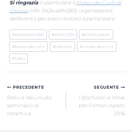
Si ringrazia
in particolare il
Museo dei Cuchi di
Cesuna
(info: 0424.4694283), organizzatore
dell’evento, per averci invitato a partecipare.
Tag
#
estate bochaleri
#
eventi 2016
#
Eventi passati
articolo:
#
festival dei cuchi
#
Mercatini
#
museo dei cuchi
#
Raku
NAVIGAZIONE
PRECEDENTE
SEGUENTE
Raku e raku nudo:
I Bochaleri a Nove
ARTICOLI
seminario di
per Portoni Aperti
ceramica
2016