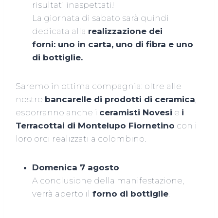
risultati inaspettati!
La giornata di sabato sarà quindi
dedicata alla
realizzazione dei
forni:
uno in carta, uno di fibra e uno
di bottiglie.
Saremo in ottima compagnia: oltre alle
nostre
bancarelle di prodotti di ceramica
,
esporranno anche i
ceramisti Novesi
e
i
Terracottai di Montelupo Fiornetino
con i
loro orci realizzati a colombino.
Domenica 7 agosto
A conclusione della manifestazione,
verrà aperto il
forno di bottiglie
.