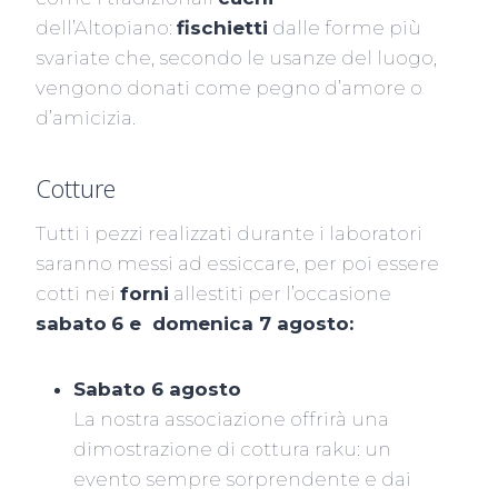
dell’Altopiano:
fischietti
dalle forme più
svariate che, secondo le usanze del luogo,
vengono donati come pegno d’amore o
d’amicizia.
Cotture
Tutti i pezzi realizzati durante i laboratori
saranno messi ad essiccare, per poi essere
cotti nei
forni
allestiti per l’occasione
sabato
6 e domenica 7 agosto:
Sabato 6 agosto
La nostra associazione offrirà una
dimostrazione di cottura raku: un
evento sempre sorprendente e dai