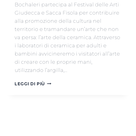
Bochaleri partecipa al Festival delle Arti
Giudecca e Sacca Fisola per contribuire
alla promozione della cultura nel
territorio e tramandare un’arte che non
va persa: l’arte della ceramica. Attraverso
i laboratori di ceramica per adulti e
bambini avvicineremo i visitatori all’arte
di creare con le proprie mani,
utilizzando l’argilla,…
I
LEGGI DI PIÙ
BOCHALERI
AL
FESTIVAL
DELLE
ARTI
GIUDECCA
–
FUNAMBOLI