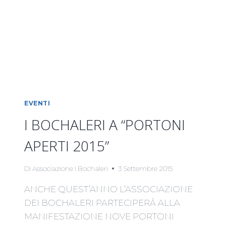
2015
11-
13
SETT.
EVENTI
I BOCHALERI A “PORTONI
APERTI 2015”
Di
Associazione I Bochaleri
3 Settembre 2015
ANCHE QUEST’ANNO L’ASSOCIAZIONE
DEI BOCHALERI PARTECIPERÁ ALLA
MANIFESTAZIONE NOVE PORTONI