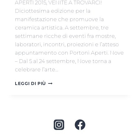
APERTI 2015, VENITE A TROVARCI!
Diciottesima edizione per la
manifestazione che promuove la
ceramica artistica. A settembre, tre
settimane ricche di eventi fra mostre,
laboratori, incontri, proiezioni e l’atteso
appuntamento con Portoni Aperti. Nove
– Dal 5 al 24 settembre, Nove torna a
celebrare l’arte…
I
LEGGI DI PIÙ
BOCHALERI
A
“PORTONI
APERTI
2015”