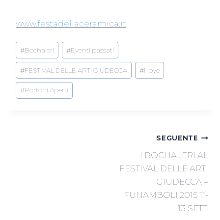
www.festadellaceramica.it
Tag
#
Bochaleri
#
Eventi passati
articolo:
#
FESTIVAL DELLE ARTI GIUDECCA
#
Nove
#
Portoni Aperti
NAVIGAZIONE
SEGUENTE
I BOCHALERI AL
ARTICOLI
FESTIVAL DELLE ARTI
GIUDECCA –
FUNAMBOLI 2015 11-
13 SETT.