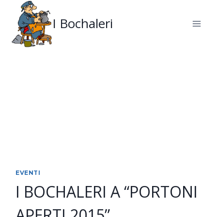
Salta
al
I Bochaleri
contenuto
EVENTI
I BOCHALERI A “PORTONI
APERTI 2015”