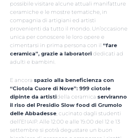
possibile visitare alcune attuali manifatture
ceramiche e le mostre tematiche, in
compagnia di artigiani ed artisti
provenienti da tutto il mondo. Un’occasione
unica per conoscere le loro opere e
cimentarsi in prima persona con il
“fare
ceramica”, grazie a laboratori
dedicati ad
adulti e bambini.
E ancora
spazio alla beneficienza con
“Ciotola Cuore di Nove”: 999 ciotole
dipinte da artisti
della ceramica
serviranno
il riso del Presidio Slow food di Grumolo
delle Abbadesse
, cucinato dagli studenti
dell’ENAIP. Alle 12.00 e alle 19.00 del 12 e 13
settembre si potrà degustare un buon