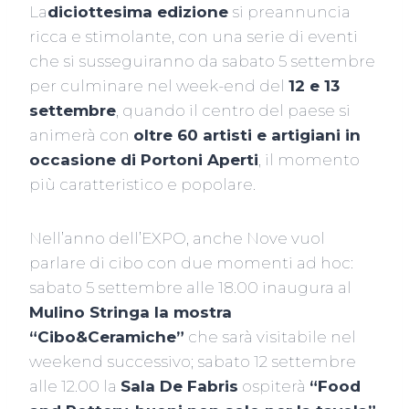
La
diciottesima edizione
si preannuncia
ricca e stimolante, con una serie di eventi
che si susseguiranno da sabato 5 settembre
per culminare nel week-end del
12 e 13
settembre
, quando il centro del paese si
animerà con
oltre 60 artisti e artigiani in
occasione di Portoni Aperti
, il momento
più caratteristico e popolare.
Nell’anno dell’EXPO, anche Nove vuol
parlare di cibo con due momenti ad hoc:
sabato 5 settembre alle 18.00 inaugura al
Mulino Stringa la mostra
“Cibo&Ceramiche”
che sarà visitabile nel
weekend successivo; sabato 12 settembre
alle 12.00 la
Sala De Fabris
ospiterà
“Food