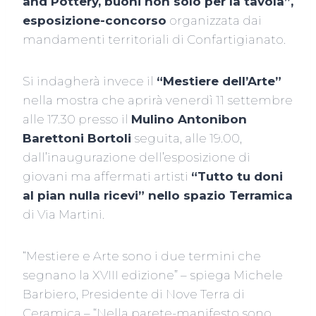
and Pottery, buoni non solo per la tavola”,
esposizione-concorso
organizzata dai
mandamenti territoriali di Confartigianato.
Si indagherà invece il
“Mestiere dell’Arte”
nella mostra che aprirà venerdì 11 settembre
alle 17.30 presso il
Mulino Antonibon
Barettoni Bortoli
seguita, alle 19.00,
dall’inaugurazione dell’esposizione di
giovani ma affermati artisti
“Tutto tu doni
al pian nulla ricevi” nello spazio Terramica
di Via Martini.
“Mestiere e Arte sono i due termini che
segnano la XVIII edizione” – spiega Michele
Barbiero, Presidente di Nove Terra di
Ceramica – “Nella parete-manifesto sono