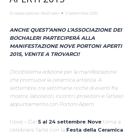
Di
Associazione I Bochaleri
3 Settembre 2015
ANCHE QUEST’ANNO L’ASSOCIAZIONE DEI
BOCHALERI PARTECIPERÁ ALLA
MANIFESTAZIONE NOVE PORTONI APERTI
2015, VENITE A TROVARCI!
Diciottesima edizione per la manifestazione
che promuove la ceramica artistica. A
settembre, tre settimane ricche di eventi fra
mostre, laboratori, incontri, proiezioni e l’atteso
appuntamento con Portoni Aperti.
Nove – Dal
5 al 24 settembre
,
Nove
torna a
celebrare l’arte con la
Festa della Ceramica
.