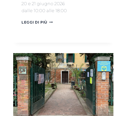
20 e 21 giugno 2026
dalle 10:00 alle 18:00
MERCATINO
LEGGI DI PIÙ
20
E
21
GIUGNO
2026