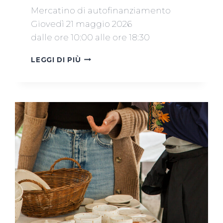
Mercatino di autofinanziamento
Giovedì 21 maggio 2026
dalle ore 10:00 alle ore 18:30
MERCATINO
LEGGI DI PIÙ
AUTOFINANZIAMENTO
21
MAGGIO
2026