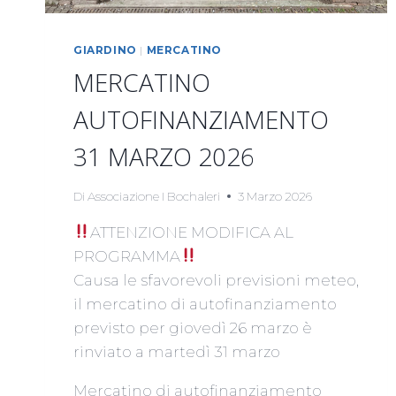
GIARDINO
|
MERCATINO
MERCATINO
AUTOFINANZIAMENTO
31 MARZO 2026
Di
Associazione I Bochaleri
3 Marzo 2026
ATTENZIONE MODIFICA AL
PROGRAMMA
Causa le sfavorevoli previsioni meteo,
il mercatino di autofinanziamento
previsto per giovedì 26 marzo è
rinviato a martedì 31 marzo
Mercatino di autofinanziamento