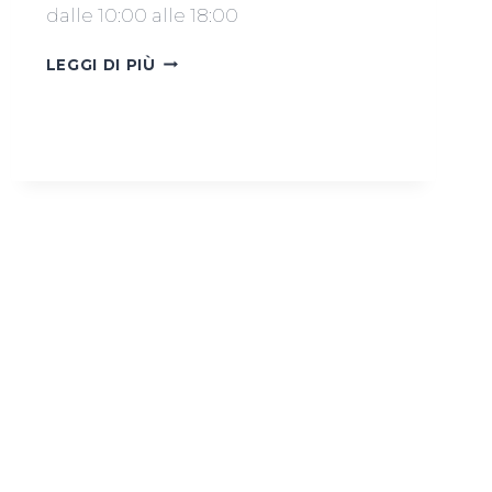
dalle 10:00 alle 18:00
MERCATINO
LEGGI DI PIÙ
21
MARZO
2026