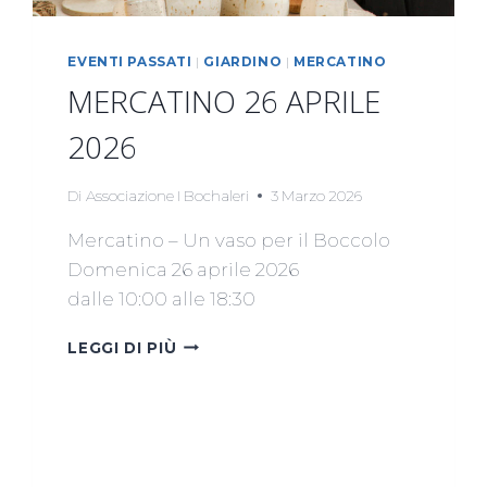
EVENTI PASSATI
|
GIARDINO
|
MERCATINO
MERCATINO 26 APRILE
2026
Di
Associazione I Bochaleri
3 Marzo 2026
Mercatino – Un vaso per il Boccolo
Domenica 26 aprile 2026
dalle 10:00 alle 18:30
MERCATINO
LEGGI DI PIÙ
26
APRILE
2026