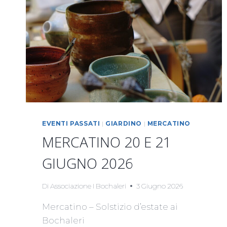
EVENTI PASSATI
|
GIARDINO
|
MERCATINO
MERCATINO 20 E 21
GIUGNO 2026
Di
Associazione I Bochaleri
3 Giugno 2026
Mercatino – Solstizio d’estate ai
Bochaleri