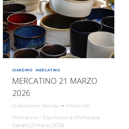
GIARDINO
|
MERCATINO
MERCATINO 21 MARZO
2026
Di
Associazione I Bochaleri
3 Marzo 2026
Mercatino – Equinozio di Primavera
Sabato 21 Marzo 2026