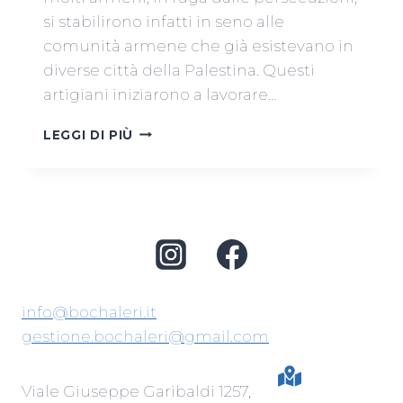
si stabilirono infatti in seno alle
comunità armene che già esistevano in
diverse città della Palestina. Questi
artigiani iniziarono a lavorare…
LA
LEGGI DI PIÙ
CERAMICA
IN
PALESTINA
info@bochaleri.it
gestione.bochaleri@gmail.com
Viale Giuseppe Garibaldi 1257,