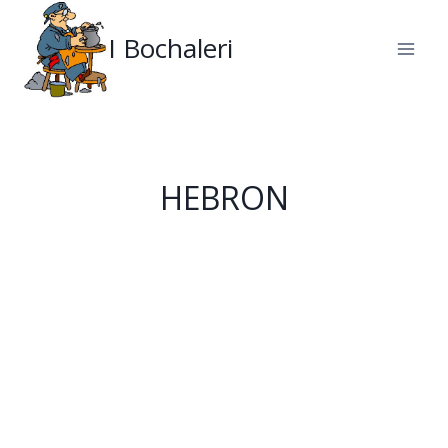
Salta
al
I Bochaleri
contenuto
HEBRON