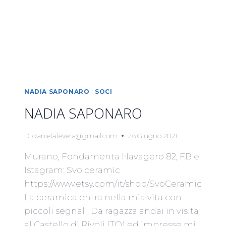
NADIA SAPONARO
|
SOCI
NADIA SAPONARO
Di
daniela.levera@gmail.com
28 Giugno 2021
Murano, Fondamenta Navagero 82, FB e
Istagram: Svo ceramic
https://www.etsy.com/it/shop/SvoCeramic
La ceramica entra nella mia vita con
piccoli segnali. Da ragazza andai in visita
al Castello di Rivoli (TO) ed impresse mi