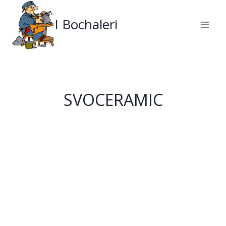
Salta
al
I Bochaleri
contenuto
SVOCERAMIC