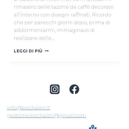
rimasero delle tazzine da caffè decorate
all’interno con disegni raffinati. Ricordo
che per parecchi giorni dopo, prima di
addormentarmi, immaginavo di
realizzare delle…
NADIA
LEGGI DI PIÙ
SAPONARO
info@bochaleri.it
gestione.bochaleri@gmail.com