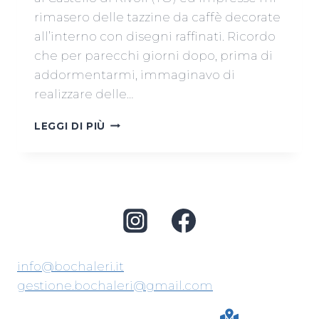
rimasero delle tazzine da caffè decorate
all’interno con disegni raffinati. Ricordo
che per parecchi giorni dopo, prima di
addormentarmi, immaginavo di
realizzare delle…
NADIA
LEGGI DI PIÙ
SAPONARO
info@bochaleri.it
gestione.bochaleri@gmail.com