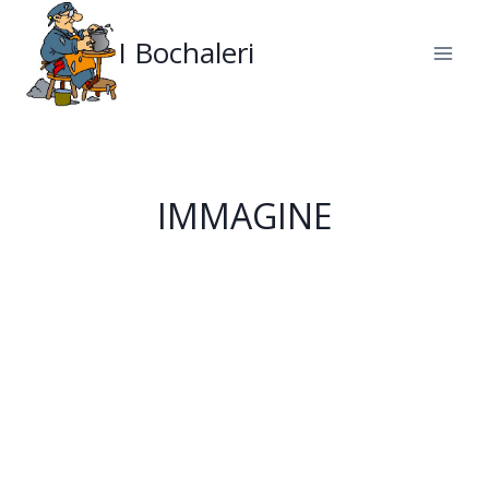
Salta
al
I Bochaleri
contenuto
IMMAGINE