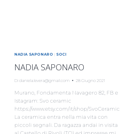
NADIA SAPONARO
|
SOCI
NADIA SAPONARO
Di
daniela.levera@gmail.com
28 Giugno 2021
Murano, Fondamenta Navagero 82, FB e
Istagram: Svo ceramic
https://www.etsy.com/it/shop/SvoCeramic
La ceramica entra nella mia vita con
piccoli segnali. Da ragazza andai in visita
al Castello di Rivoli (TO) ed impresse mi