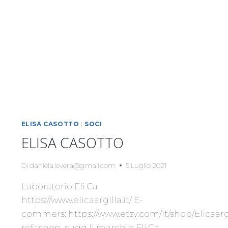
ELISA CASOTTO
|
SOCI
ELISA CASOTTO
Di
daniela.levera@gmail.com
5 Luglio 2021
Laboratorio Eli.Ca
https://www.elicaargilla.it/ E-
commers: https://www.etsy.com/it/shop/Elicaarg
ref=shop_sugg Il marchio Eli.Ca