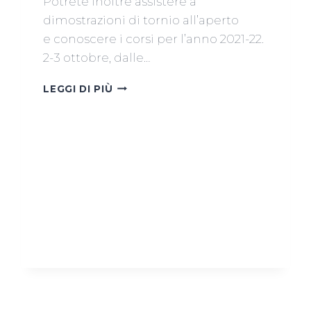
Potrete inoltre assistere a
dimostrazioni di tornio all’aperto
e conoscere i corsi per l’anno 2021-22.
2-3 ottobre, dalle…
OPEN
LEGGI DI PIÙ
DAY
2021:
2-
3
OTTOBRE,
DUE
GIORNI
PER
CONOSCERE
I
BOCHALERI
A
VENEZIA