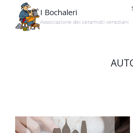
Salta
I Bochaleri
al
contenuto
Associazione dei ceramisti veneziani
AUTO