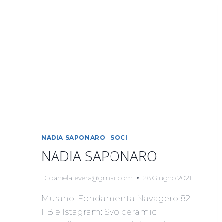
NADIA SAPONARO
|
SOCI
NADIA SAPONARO
Di
daniela.levera@gmail.com
28 Giugno 2021
Murano, Fondamenta Navagero 82,
FB e Istagram: Svo ceramic