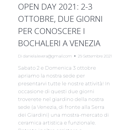
OPEN DAY 2021: 2-3
OTTOBRE, DUE GIORNI
PER CONOSCERE I
BOCHALERI A VENEZIA
Di
daniela.levera@gmail.com
29 Settembre 2021
Sabato 2 e Domenica 3 ottobre
apriamo la nostra sede per
presentarvi tutte le nostre attività! In
occasione di questi due giorni
troverete nel giardino della nostra
sede (a Venezia, di fronte alla Serra
dei Giardini) una mostra-mercato di
ceramica artistica e funzionale.