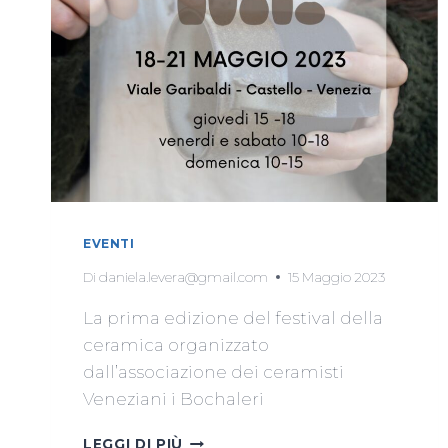
EVENTI
Di
daniela.levera@gmail.com
15 Maggio 2023
La prima edizione del festival della
ceramica organizzato
dall’associazione dei ceramisti
Veneziani i Bochaleri
LEGGI DI PIÙ