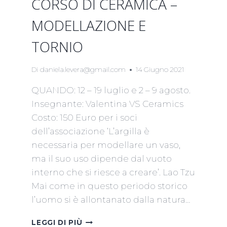
CORSO DI CERAMICA –
MODELLAZIONE E
TORNIO
Di
daniela.levera@gmail.com
14 Giugno 2021
QUANDO: 12 – 19 luglio e 2 – 9 agosto.
Insegnante: Valentina VS Ceramics
Costo: 150 Euro per i soci
dell’associazione ‘L’argilla è
necessaria per modellare un vaso,
ma il suo uso dipende dal vuoto
interno che si riesce a creare’. Lao Tzu
Mai come in questo periodo storico
l’uomo si è allontanato dalla natura…
CORSO
LEGGI DI PIÙ