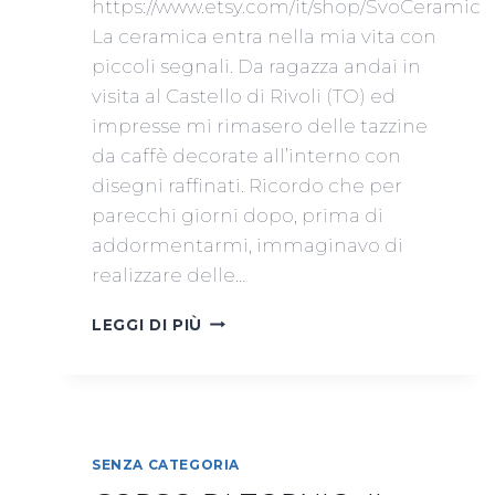
https://www.etsy.com/it/shop/SvoCeramic
La ceramica entra nella mia vita con
piccoli segnali. Da ragazza andai in
visita al Castello di Rivoli (TO) ed
impresse mi rimasero delle tazzine
da caffè decorate all’interno con
disegni raffinati. Ricordo che per
parecchi giorni dopo, prima di
addormentarmi, immaginavo di
realizzare delle…
NADIA
LEGGI DI PIÙ
SAPONARO
SENZA CATEGORIA