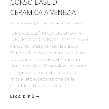
CORSO BASE DI
CERAMICA A VENEZIA
Di
daniela.levera@gmail.com
14 Giugno 2021
IL MERCOLEDì dal 23 GIUGNO – 14
LUGLIO ORARIO: 10:00 – 12:30 Ciclo di
4 incontri Insegnante: Nadia Svo
Ceramic Il corso di ceramica di base
propone un percorso di 4 incontri
per un totale di 10 ore dove verranno
insegnate le tecniche di base di
modellato e decorazione della
ceramica. Il corso inizierà il…
CORSO
LEGGI DI PIÙ
BASE
DI