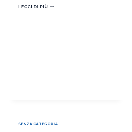
CORSO
LEGGI DI PIÙ
DI
TORNIO,
IL
SABATO
SENZA CATEGORIA