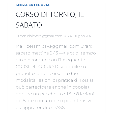
SENZA CATEGORIA
CORSO DI TORNIO, IL
SABATO
Di
daniela.levera@gmail.com
24 Giugno 2021
Mail: ceramics.vs@gmail.com Orari:
sabato mattina 9-13 —> slot di tempo
da concordare con l’insegnante
CORSI DI TORNIO Disponibile su
prenotazione il corso ha due
modalità: lezioni di pratica di 1 ora (si
può partecipare anche in coppia)
oppure un pacchetto di 5 o 8 lezioni
di 1,5 ore con un corso più intensivo
ed approfondito. PASS…