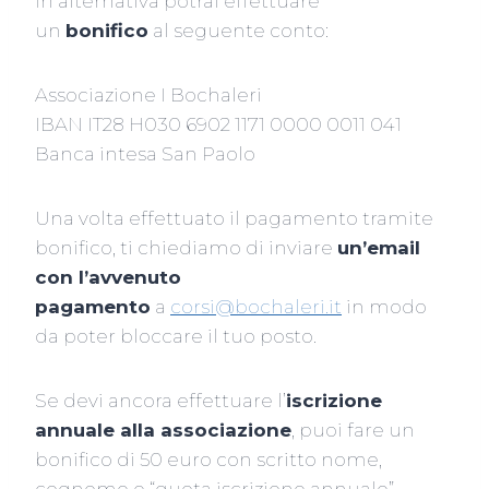
In alternativa potrai effettuare
un
bonifico
al seguente conto:
Associazione I Bochaleri
IBAN IT28 H030 6902 1171 0000 0011 041
Banca intesa San Paolo
Una volta effettuato il pagamento tramite
bonifico, ti chiediamo di inviare
un’email
con l’avvenuto
pagamento
a
corsi@bochaleri.it
in modo
da poter bloccare il tuo posto.
Se devi ancora effettuare l’
iscrizione
annuale alla associazione
, puoi fare un
bonifico di 50 euro con scritto nome,