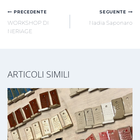
NAVIGAZIONE
PRECEDENTE
SEGUENTE
WORKSHOP DI
Nadia Saponaro
ARTICOLI
NERIAGE
ARTICOLI SIMILI