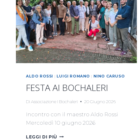
ALDO ROSSI
|
LUIGI ROMANO
|
NINO CARUSO
FESTA AI BOCHALERI
Di
Associazione I Bochaleri
20 Giugno 2026
Incontro con il maestro Aldo Rossi
Mercoledì 10 giugno 2026
FESTA
LEGGI DI PIÙ