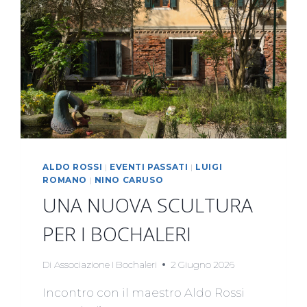
ALDO ROSSI
|
EVENTI PASSATI
|
LUIGI
ROMANO
|
NINO CARUSO
UNA NUOVA SCULTURA
PER I BOCHALERI
Di
Associazione I Bochaleri
2 Giugno 2026
Incontro con il maestro Aldo Rossi