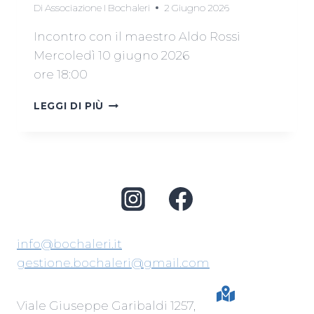
Di
Associazione I Bochaleri
2 Giugno 2026
Incontro con il maestro Aldo Rossi
Mercoledì 10 giugno 2026
ore 18:00
UNA
LEGGI DI PIÙ
NUOVA
SCULTURA
PER
I
BOCHALERI
info@bochaleri.it
gestione.bochaleri@gmail.com
Viale Giuseppe Garibaldi 1257,