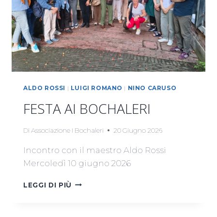
ALDO ROSSI
|
LUIGI ROMANO
|
NINO CARUSO
FESTA AI BOCHALERI
Di
Associazione I Bochaleri
20 Giugno 2026
Incontro con il maestro Aldo Rossi
Mercoledì 10 giugno 2026
FESTA
LEGGI DI PIÙ
AI
BOCHALERI