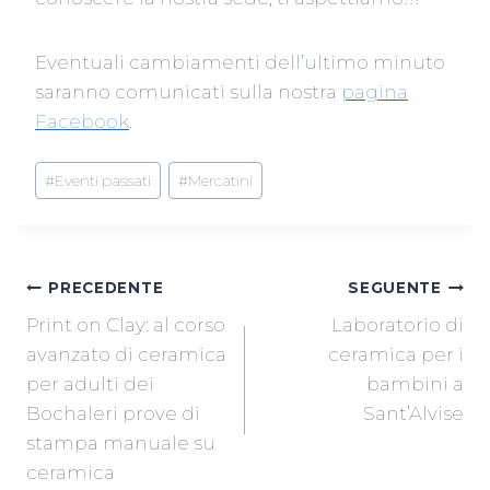
Eventuali cambiamenti dell’ultimo minuto
saranno comunicati sulla nostra
pagina
Facebook
.
Tag
#
Eventi passati
#
Mercatini
articolo:
NAVIGAZIONE
PRECEDENTE
SEGUENTE
Print on Clay: al corso
Laboratorio di
ARTICOLI
avanzato di ceramica
ceramica per i
per adulti dei
bambini a
Bochaleri prove di
Sant’Alvise
stampa manuale su
ceramica