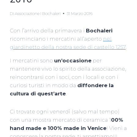
Di
Associazione I Bochaleri
31 Marzo 2016
Con l’arrivo della primavera i
Bochaleri
ricominciano i mercatini all’aperto
nel
giardinetto della nostra sede di castello 1257
.
I mercatini sono
un’occasione
per
mantenere vivo lo spirito della associazione,
reincontrarsi con i soci, con i locali e con i
curiosi turisti in modo da
diffondere la
cultura di quest’arte
.
Ci trovate ogni venerdì (salvo mal tempo)
con una mostra mercato di ceramica 1
00%
hand made e 100% made in Venice
! Vieni a
conoscere la nostra sede, ti aspettiamo!!!