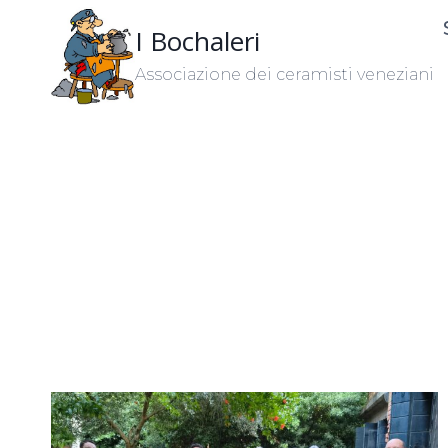
Salta
I Bochaleri
al
contenuto
Associazione dei ceramisti veneziani