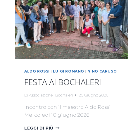
ALDO ROSSI
|
LUIGI ROMANO
|
NINO CARUSO
FESTA AI BOCHALERI
Di
Associazione I Bochaleri
20 Giugno 2026
Incontro con il maestro Aldo Rossi
Mercoledì 10 giugno 2026
FESTA
LEGGI DI PIÙ