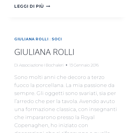
S.O.S.
LEGGI DI PIÙ
ACQUA
ALTA,
AIUTA
I
CERAMISTI
GIULIANA ROLLI
|
SOCI
VENEZIANI
GIULIANA ROLLI
A
RICOMPRARE
IL
Di
Associazione I Bochaleri
13 Gennaio 2016
FORNO!
Sono molti anni che decoro a terzo
fuoco la porcellana. La mia passione da
sempre. Gli oggetti sono svariati, sia per
l’arredo che per la tavola. Avendo avuto
una formazione classica, con insegnanti
che impararono presso la Royal
Copenaghen, ho iniziato con