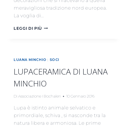
decorazioni che si rifacevano a quella
meravigliosa tradizione nord europea.
La voglia di…
GIULIANA
LEGGI DI PIÙ
ROLLI
LUANA MINCHIO
|
SOCI
LUPACERAMICA DI LUANA
MINCHIO
Di
Associazione I Bochaleri
10 Gennaio 2016
Lupa è istinto animale selvatico e
primordiale, schiva , si nasconde tra la
natura libera e armoniosa. Le prime