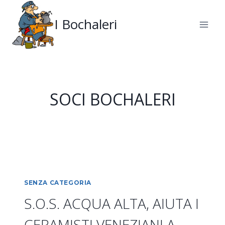
Salta
al
I Bochaleri
contenuto
SOCI BOCHALERI
SENZA CATEGORIA
S.O.S. ACQUA ALTA, AIUTA I
CERAMISTI VENEZIANI A