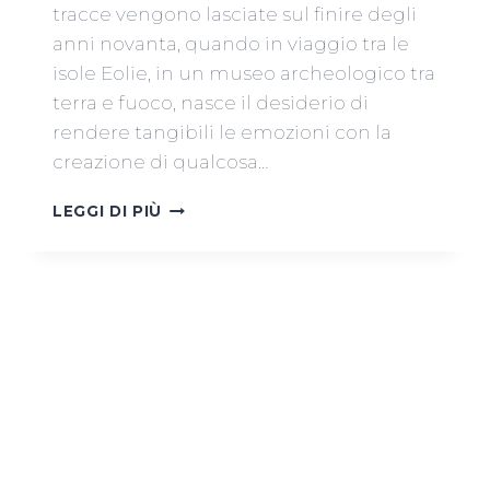
tracce vengono lasciate sul finire degli
anni novanta, quando in viaggio tra le
isole Eolie, in un museo archeologico tra
terra e fuoco, nasce il desiderio di
rendere tangibili le emozioni con la
creazione di qualcosa…
LUPACERAMICA
LEGGI DI PIÙ
DI
LUANA
MINCHIO