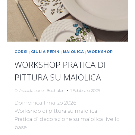
CORSI
|
GIULIA PERIN
|
MAIOLICA
|
WORKSHOP
WORKSHOP PRATICA DI
PITTURA SU MAIOLICA
Di
Associazione I Bochaleri
1 Febbraio 2026
Domenica 1 marzo 2026
Workshop di pittura su maiolica
Pratica di decorazione su maiolica livello
base