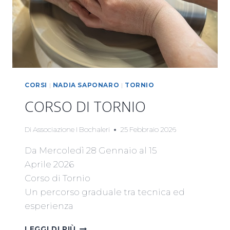
CORSI
|
NADIA SAPONARO
|
TORNIO
CORSO DI TORNIO
Di
Associazione I Bochaleri
25 Febbraio 2026
Da Mercoledì 28 Gennaio al 15
Aprile 2026
Corso di Tornio
Un percorso graduale tra tecnica ed
esperienza
CORSO
LEGGI DI PIÙ