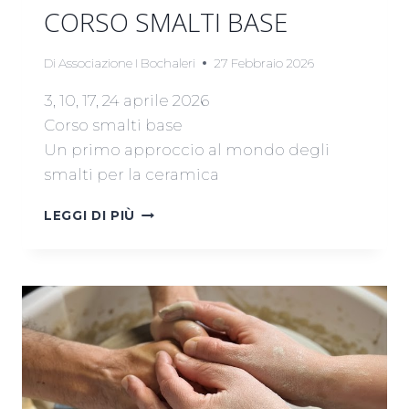
CORSO SMALTI BASE
Di
Associazione I Bochaleri
27 Febbraio 2026
3, 10, 17, 24 aprile 2026
Corso smalti base
Un primo approccio al mondo degli
smalti per la ceramica
CORSO
LEGGI DI PIÙ
SMALTI
BASE