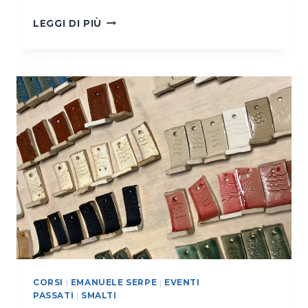
WORKSHOP
LEGGI DI PIÙ
PER
BAMBINI
CORSI
|
EMANUELE SERPE
|
EVENTI
PASSATI
|
SMALTI