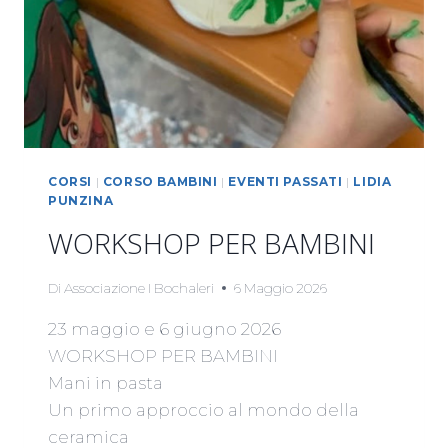
CORSI
|
CORSO BAMBINI
|
EVENTI PASSATI
|
LIDIA
PUNZINA
WORKSHOP PER BAMBINI
Di
Associazione I Bochaleri
6 Maggio 2026
23 maggio e 6 giugno 2026
WORKSHOP PER BAMBINI
Mani in pasta
Un primo approccio al mondo della
ceramica