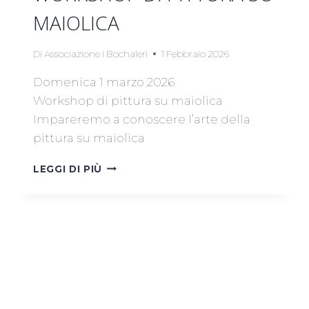
MAIOLICA
Di
Associazione I Bochaleri
1 Febbraio 2026
Domenica 1 marzo 2026
Workshop di pittura su maiolica
Impareremo a conoscere l’arte della
pittura su maiolica
WORKSHOP
LEGGI DI PIÙ
DI
PITTURA
SU
MAIOLICA