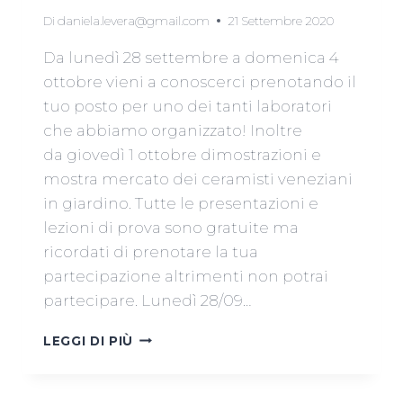
Di
daniela.levera@gmail.com
21 Settembre 2020
Da lunedì 28 settembre a domenica 4
ottobre vieni a conoscerci prenotando il
tuo posto per uno dei tanti laboratori
che abbiamo organizzato! Inoltre
da giovedì 1 ottobre dimostrazioni e
mostra mercato dei ceramisti veneziani
in giardino. Tutte le presentazioni e
lezioni di prova sono gratuite ma
ricordati di prenotare la tua
partecipazione altrimenti non potrai
partecipare. Lunedì 28/09…
OPEN
LEGGI DI PIÙ
WEEK
DEI
BOCHALERI,