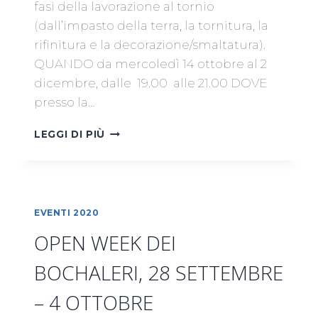
fasi della lavorazione al tornio
(dall’impasto della terra, la tornitura, la
rifinitura e la decorazione/smaltatura).
QUANDO da mercoledì 14 ottobre al 2
dicembre, dalle 19.00 alle 21.00 DOVE
presso la…
CORSO
LEGGI DI PIÙ
DI
GRUPPO
DI
TORNIO
EVENTI 2020
OPEN WEEK DEI
BOCHALERI, 28 SETTEMBRE
– 4 OTTOBRE