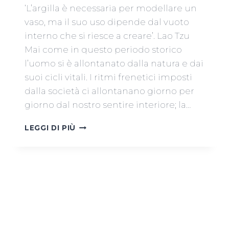
‘L’argilla è necessaria per modellare un
vaso, ma il suo uso dipende dal vuoto
interno che si riesce a creare’. Lao Tzu
Mai come in questo periodo storico
l’uomo si è allontanato dalla natura e dai
suoi cicli vitali. I ritmi frenetici imposti
dalla società ci allontanano giorno per
giorno dal nostro sentire interiore; la…
CORSO
LEGGI DI PIÙ
DI
MODELLAZIONE
E
TORNIO