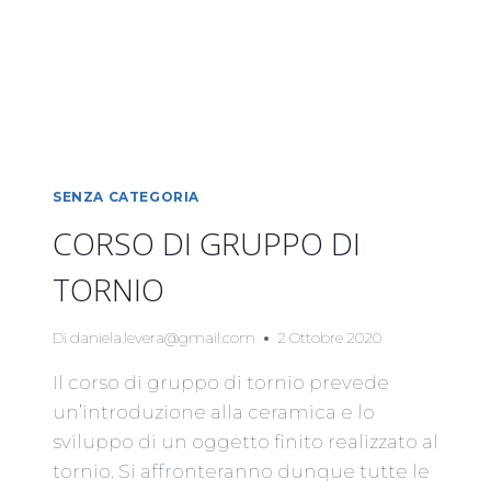
SENZA CATEGORIA
CORSO DI GRUPPO DI
TORNIO
Di
daniela.levera@gmail.com
2 Ottobre 2020
Il corso di gruppo di tornio prevede
un’introduzione alla ceramica e lo
sviluppo di un oggetto finito realizzato al
tornio. Si affronteranno dunque tutte le