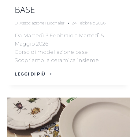
BASE
Di
Associazione I Bochaleri
24 Febbraio 2026
Da Martedì 3 Febbraio a Martedì 5
Maggio 2026
Corso di modellazione base
Scopriamo la ceramica insieme
CORSO
LEGGI DI PIÙ
MODELLAZIONE
DI
BASE