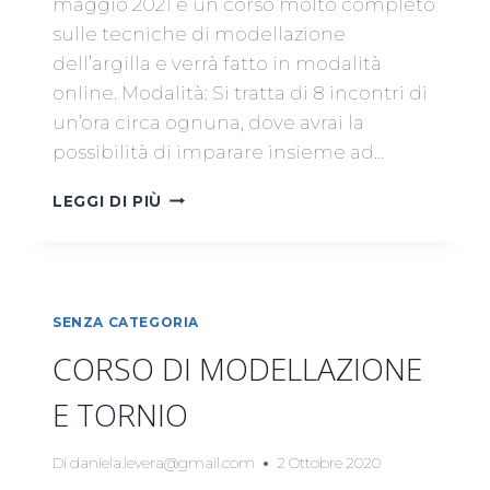
maggio 2021 è un corso molto completo
sulle tecniche di modellazione
dell’argilla e verrà fatto in modalità
online. Modalità: Si tratta di 8 incontri di
un’ora circa ognuna, dove avrai la
possibilità di imparare insieme ad…
CORSO
LEGGI DI PIÙ
ONLINE
DI
CERAMICA
–
MAGGIO
SENZA CATEGORIA
2021
CORSO DI MODELLAZIONE
E TORNIO
Di
daniela.levera@gmail.com
2 Ottobre 2020