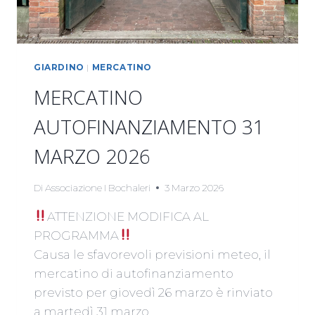
GIARDINO
|
MERCATINO
MERCATINO
AUTOFINANZIAMENTO 31
MARZO 2026
Di
Associazione I Bochaleri
3 Marzo 2026
ATTENZIONE MODIFICA AL
PROGRAMMA
Causa le sfavorevoli previsioni meteo, il
mercatino di autofinanziamento
previsto per giovedì 26 marzo è rinviato
a martedì 31 marzo