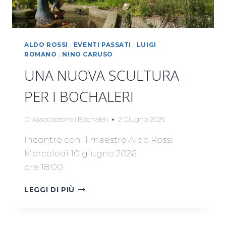
ALDO ROSSI
|
EVENTI PASSATI
|
LUIGI
ROMANO
|
NINO CARUSO
UNA NUOVA SCULTURA
PER I BOCHALERI
Di
Associazione I Bochaleri
2 Giugno 2026
Incontro con il maestro Aldo Rossi
Mercoledì 10 giugno 2026
ore 18:00
UNA
LEGGI DI PIÙ
NUOVA
SCULTURA
PER