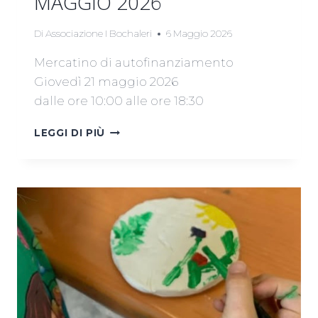
MAGGIO 2026
Di
Associazione I Bochaleri
6 Maggio 2026
Mercatino di autofinanziamento
Giovedì 21 maggio 2026
dalle ore 10:00 alle ore 18:30
MERCATINO
LEGGI DI PIÙ
AUTOFINANZIAMENTO
21
MAGGIO
2026