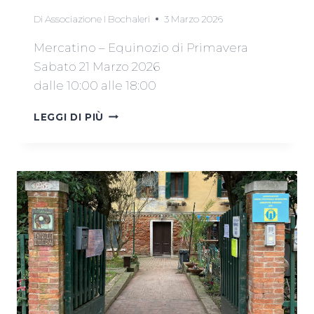
Di
Associazione I Bochaleri
3 Marzo 2026
Mercatino – Equinozio di Primavera
Sabato 21 Marzo 2026
dalle 10:00 alle 18:00
MERCATINO
LEGGI DI PIÙ
21
MARZO
2026