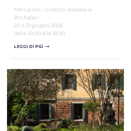
Mercatino – Solstizio d’estate ai
Bochaleri
20 e 21 giugno 2026
dalle 10:00 alle 18:00
MERCATINO
LEGGI DI PIÙ
20
E
21
GIUGNO
2026