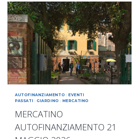
I
BOCHALERI
AUTOFINANZIAMENTO
|
EVENTI
PASSATI
|
GIARDINO
|
MERCATINO
MERCATINO
AUTOFINANZIAMENTO 21