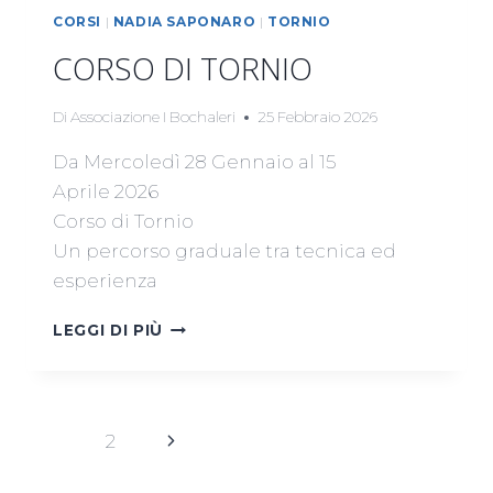
CORSI
|
NADIA SAPONARO
|
TORNIO
CORSO DI TORNIO
Di
Associazione I Bochaleri
25 Febbraio 2026
Da Mercoledì 28 Gennaio al 15
Aprile 2026
Corso di Tornio
Un percorso graduale tra tecnica ed
esperienza
CORSO
LEGGI DI PIÙ
DI
TORNIO
NAVIGAZIONE
Pagina
1
2
PAGINA
successiva