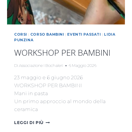
CORSI
|
CORSO BAMBINI
|
EVENTI PASSATI
|
LIDIA
PUNZINA
WORKSHOP PER BAMBINI
Di
Associazione I Bochaleri
6 Maggio 2026
23 maggio e 6 giugno 2026
WORKSHOP PER BAMBINI
Mani in pasta
Un primo approccio al mondo della
ceramica
WORKSHOP
LEGGI DI PIÙ
PER