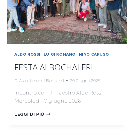
ALDO ROSSI
|
LUIGI ROMANO
|
NINO CARUSO
FESTA AI BOCHALERI
Di
Associazione I Bochaleri
20 Giugno 2026
Incontro con il maestro Aldo Rossi
Mercoledì 10 giugno 2026
FESTA
LEGGI DI PIÙ
AI
BOCHALERI