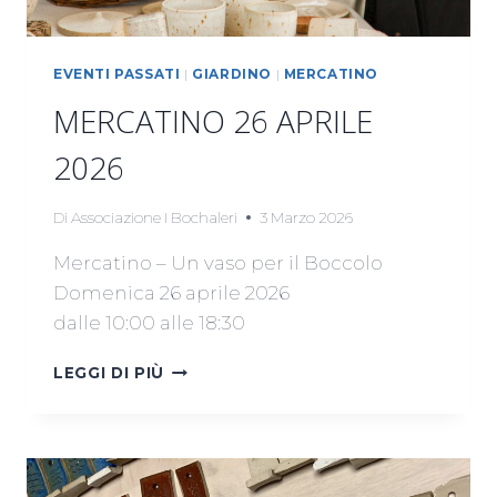
EVENTI PASSATI
|
GIARDINO
|
MERCATINO
MERCATINO 26 APRILE
2026
Di
Associazione I Bochaleri
3 Marzo 2026
Mercatino – Un vaso per il Boccolo
Domenica 26 aprile 2026
dalle 10:00 alle 18:30
MERCATINO
LEGGI DI PIÙ
26
APRILE
2026