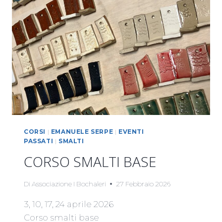
CORSI
|
EMANUELE SERPE
|
EVENTI
PASSATI
|
SMALTI
CORSO SMALTI BASE
Di
Associazione I Bochaleri
27 Febbraio 2026
3, 10, 17, 24 aprile 2026
Corso smalti base