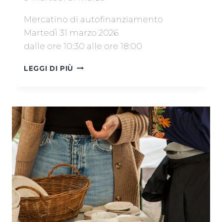
Mercatino di autofinanziamento
Martedì 31 marzo 2026
dalle ore 10:30 alle ore 18:00
MERCATINO
LEGGI DI PIÙ
AUTOFINANZIAMENTO
31
MARZO
2026